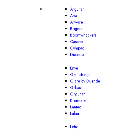
Arguitar
Aria
Arware
Bogner
Boomwhackers
Cascha
Cympad
Duende
Enya
Galli strings
Giara by Duende
Grbass
Grguitar
Kremona
Lantec
Laluu
Leho