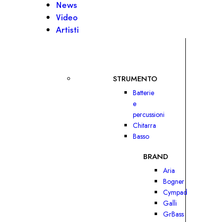
News
Video
Artisti
STRUMENTO
Batterie
e
percussioni
Chitarra
Basso
BRAND
Aria
Bogner
Cympad
Galli
GrBass