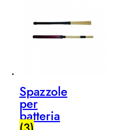
Spazzole
per
batteria
(3)