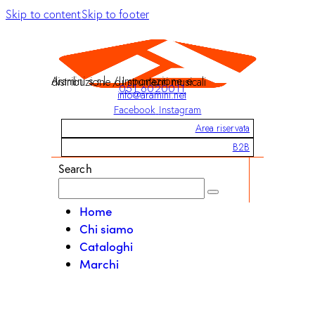
Skip to content
Skip to footer
Aramini s.r.l. / Importazione e distribuzione di strumenti musicali
051 6020011
info@aramini.net
Facebook
Instagram
Area riservata
B2B
Search
Home
Chi siamo
Cataloghi
Marchi