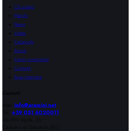
Chi siamo
Marchi
News
Video
Cataloghi
Artisti
Centri consigliati
Contatti
Area riservata
Contatti
Mail:
info@aramini.net
Tel:
+39 051 6020011
Via XXV Aprile, 36
Cadriano di Granarolo (BO)