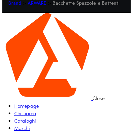
Brand
>
ARWARE
>
Bacchette Spazzole e Battenti
Close
Homepage
Chi siamo
Cataloghi
Marchi