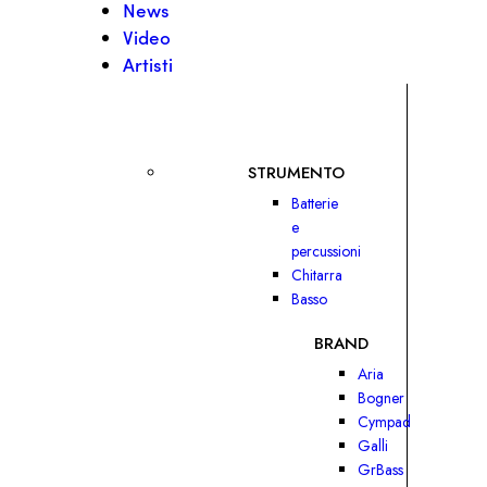
News
Video
Artisti
STRUMENTO
Batterie
e
percussioni
Chitarra
Basso
BRAND
Aria
Bogner
Cympad
Galli
GrBass