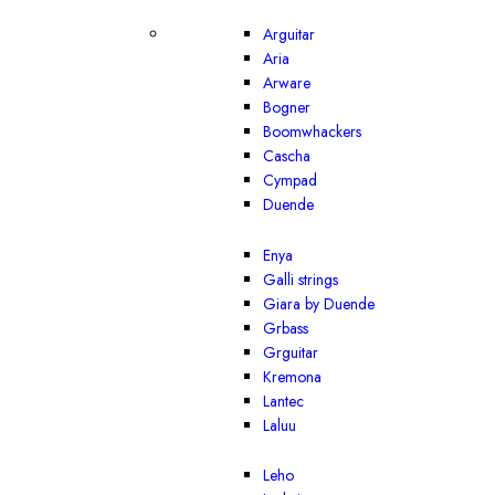
Arguitar
Aria
Arware
Bogner
Boomwhackers
Cascha
Cympad
Duende
Enya
Galli strings
Giara by Duende
Grbass
Grguitar
Kremona
Lantec
Laluu
Leho