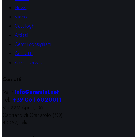
News
Video
Cataloghi
Artisti
Centri consigliati
Contatti
Area riservata
Contatti
Mail:
info@aramini.net
Tel:
+39 051 6020011
Via XXV Aprile, 36
Cadriano di Granarolo (BO)
40057, Italia