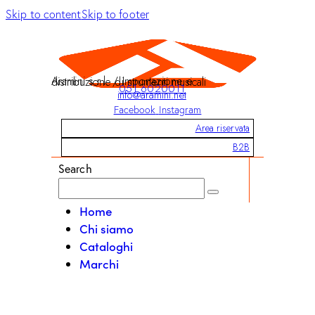
Skip to content
Skip to footer
Aramini s.r.l. / Importazione e distribuzione di strumenti musicali
051 6020011
info@aramini.net
Facebook
Instagram
Area riservata
B2B
Search
Home
Chi siamo
Cataloghi
Marchi