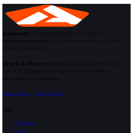
Aramini srl
è una realtà affermata nel settore di
importazione e distribuzione di strumenti musicali su tutto
il territorio nazionale.
Da più di 40 anni
mettiamo passione ed innovazione
a servizio dell’esperienza maturata per trasmettervi i
valori della nostra tradizione.
Privacy Policy
–
Cookie Policy
Links
Chi siamo
Marchi