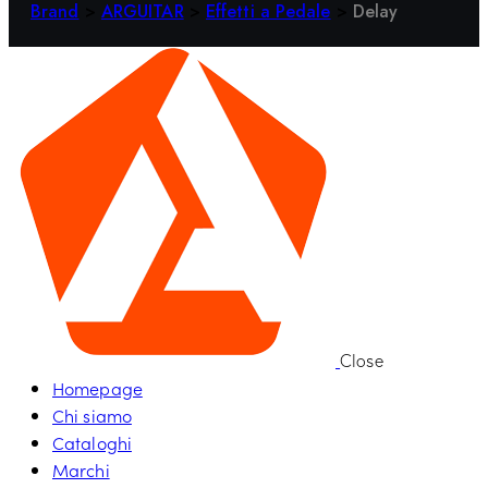
Brand
>
ARGUITAR
>
Effetti a Pedale
>
Delay
Close
Homepage
Chi siamo
Cataloghi
Marchi