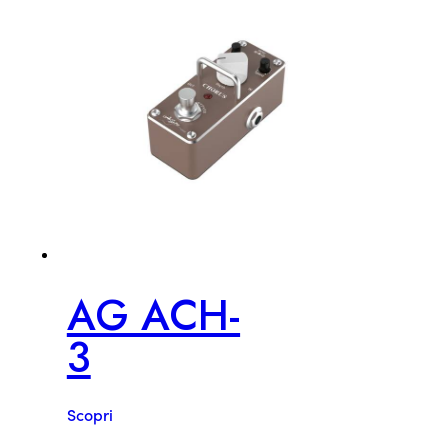
AG ACH-
3
Scopri