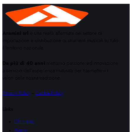
Aramini srl
è una realtà affermata nel settore di
importazione e distribuzione di strumenti musicali su tutto
il territorio nazionale.
Da più di 40 anni
mettiamo passione ed innovazione
a servizio dell’esperienza maturata per trasmettervi i
valori della nostra tradizione.
Privacy Policy
–
Cookie Policy
Links
Chi siamo
Marchi