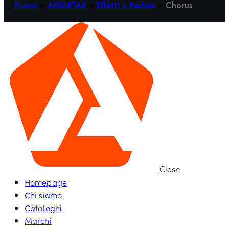
Brand
>
ARGUITAR
>
Effetti a Pedale
>
Chorus
Close
Homepage
Chi siamo
Cataloghi
Marchi