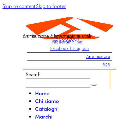
Skip to content
Skip to footer
Aramini s.r.l. / Importazione e distribuzione di strumenti musicali
051 6020011
info@aramini.net
Facebook
Instagram
Area riservata
B2B
Search
Home
Chi siamo
Cataloghi
Marchi