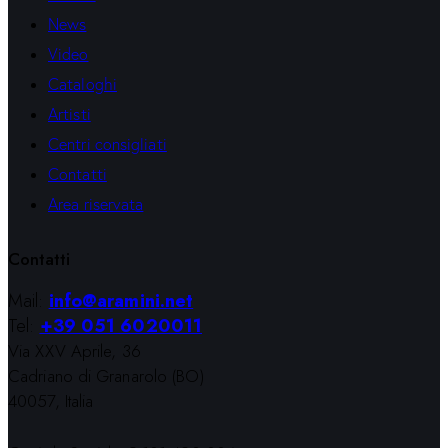
News
Video
Cataloghi
Artisti
Centri consigliati
Contatti
Area riservata
Contatti
Mail:
info@aramini.net
Tel:
+39 051 6020011
Via XXV Aprile, 36
Cadriano di Granarolo (BO)
40057, Italia