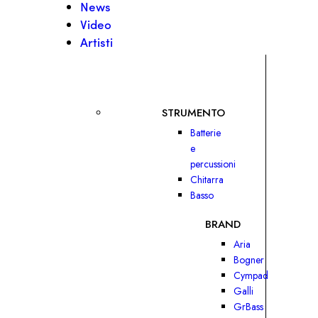
News
Video
Artisti
STRUMENTO
Batterie
e
percussioni
Chitarra
Basso
BRAND
Aria
Bogner
Cympad
Galli
GrBass