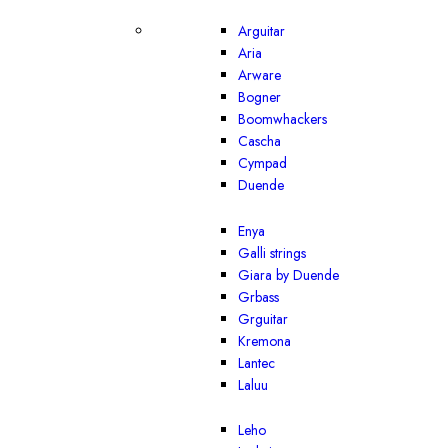
Arguitar
Aria
Arware
Bogner
Boomwhackers
Cascha
Cympad
Duende
Enya
Galli strings
Giara by Duende
Grbass
Grguitar
Kremona
Lantec
Laluu
Leho