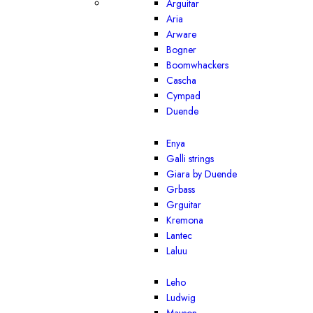
Arguitar
Aria
Arware
Bogner
Boomwhackers
Cascha
Cympad
Duende
Enya
Galli strings
Giara by Duende
Grbass
Grguitar
Kremona
Lantec
Laluu
Leho
Ludwig