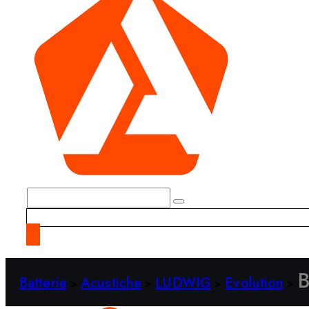
B
Batterie
Acustiche
LUDWIG
Evolution
>
>
>
>