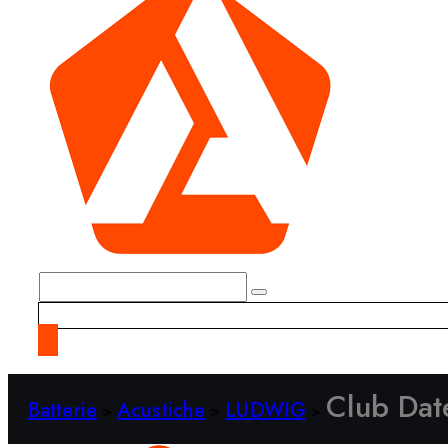
Club Dat
Batterie
Acustiche
LUDWIG
>
>
>