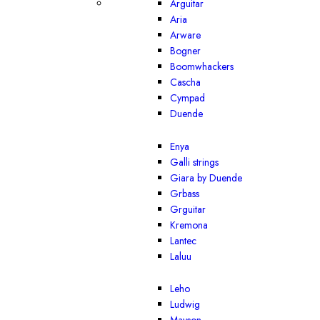
Arguitar
Aria
Arware
Bogner
Boomwhackers
Cascha
Cympad
Duende
Enya
Galli strings
Giara by Duende
Grbass
Grguitar
Kremona
Lantec
Laluu
Leho
Ludwig