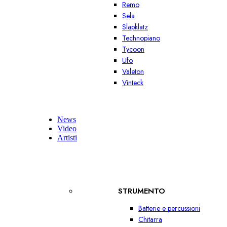
Remo
Sela
Slapklatz
Technopiano
Tycoon
Ufo
Valeton
Vinteck
News
Video
Artisti
STRUMENTO
Batterie e percussioni
Chitarra