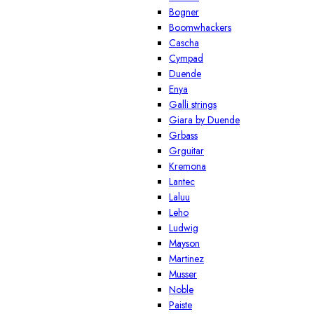
Bogner
Boomwhackers
Cascha
Cympad
Duende
Enya
Galli strings
Giara by Duende
Grbass
Grguitar
Kremona
Lantec
Laluu
Leho
Ludwig
Mayson
Martinez
Musser
Noble
Paiste