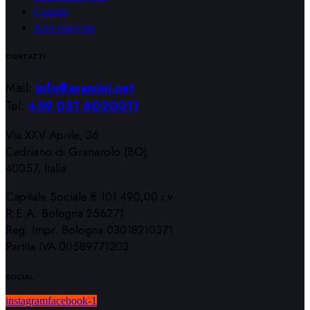
Contatti
Area riservata
CONTATTI
Mail:
info@aramini.net
Tel:
+39 051 6020011
Via XXV Aprile, 36
Cadriano di Granarolo (BO)
40057, Italia
Capitale Sociale € 101.490,00 i.v.
R.E.A. Bologna 256271
Reg. Impr. Bologna 03018210371
Partita IVA 00589771203
SOCIAL
instagram
facebook-1