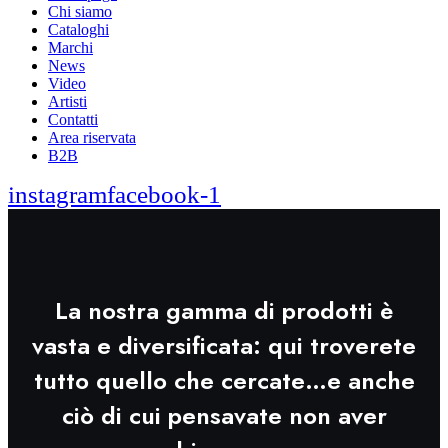
Chi siamo
Cataloghi
Marchi
News
Video
Artisti
Contatti
Area riservata
B2B
instagram
facebook-1
La nostra gamma di prodotti è
vasta e diversificata: qui troverete
tutto quello che cercate…e anche
ciò di cui pensavate non aver