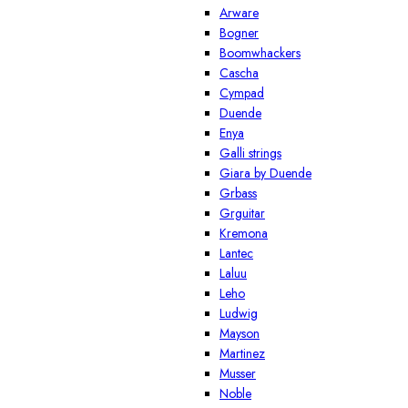
Arware
Bogner
Boomwhackers
Cascha
Cympad
Duende
Enya
Galli strings
Giara by Duende
Grbass
Grguitar
Kremona
Lantec
Laluu
Leho
Ludwig
Mayson
Martinez
Musser
Noble