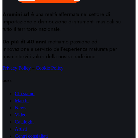
Aramini srl
è una realtà affermata nel settore di
importazione e distribuzione di strumenti musicali su
tutto il territorio nazionale.
Da più di 40 anni
mettiamo passione ed
innovazione a servizio dell’esperienza maturata per
trasmettervi i valori della nostra tradizione.
Privacy Policy
–
Cookie Policy
LINKS
Chi siamo
Marchi
News
Video
Cataloghi
Artisti
Centri consigliati