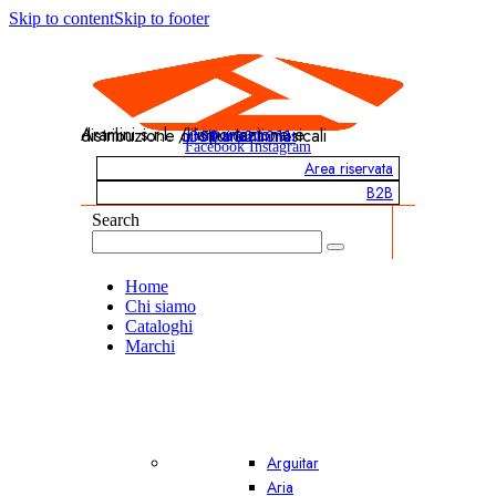
Skip to content
Skip to footer
Aramini s.r.l. / Importazione e distribuzione di strumenti musicali
info@aramini.net
051 6020011
Facebook
Instagram
Area riservata
B2B
Search
Home
Chi siamo
Cataloghi
Marchi
Arguitar
Aria