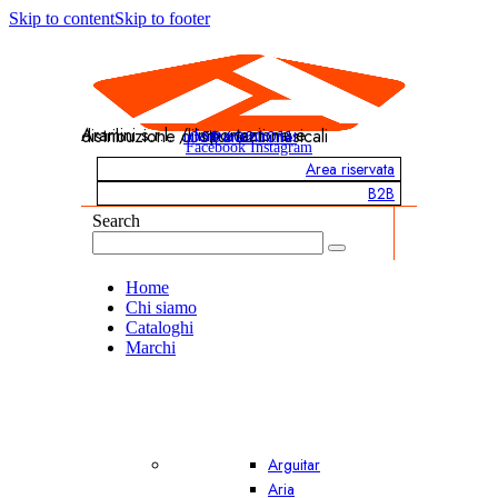
Skip to content
Skip to footer
Aramini s.r.l. / Importazione e distribuzione di strumenti musicali
info@aramini.net
051 6020011
Facebook
Instagram
Area riservata
B2B
Search
Home
Chi siamo
Cataloghi
Marchi
Arguitar
Aria