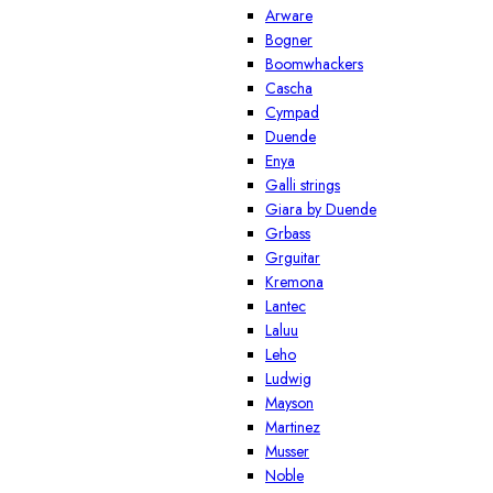
Arware
Bogner
Boomwhackers
Cascha
Cympad
Duende
Enya
Galli strings
Giara by Duende
Grbass
Grguitar
Kremona
Lantec
Laluu
Leho
Ludwig
Mayson
Martinez
Musser
Noble