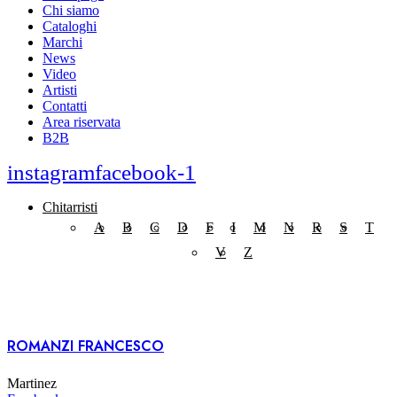
Chi siamo
Cataloghi
Marchi
News
Video
Artisti
Contatti
Area riservata
B2B
instagram
facebook-1
Chitarristi
A
B
C
D
F
I
M
N
R
S
T
V
Z
ROMANZI FRANCESCO
Martinez