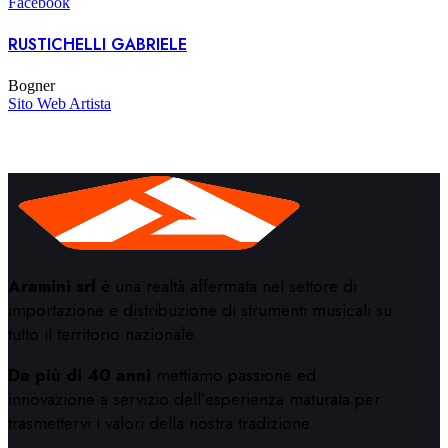
Facebook
RUSTICHELLI GABRIELE
Bogner
Sito Web Artista
Aramini srl
è una realtà affermata nel settore di
importazione e distribuzione di strumenti musicali su
tutto il territorio nazionale.
Da più di 40 anni
mettiamo passione ed
innovazione a servizio dell’esperienza maturata per
trasmettervi i valori della nostra tradizione.