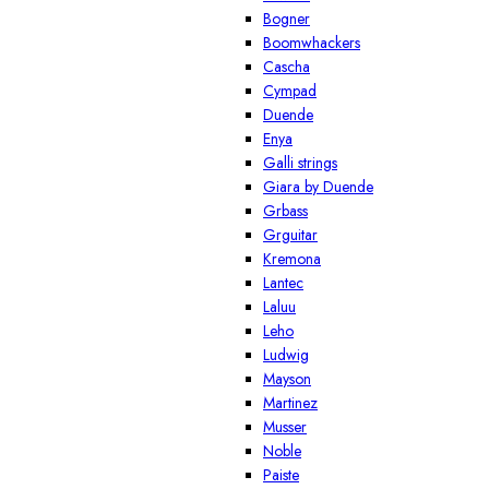
Bogner
Boomwhackers
Cascha
Cympad
Duende
Enya
Galli strings
Giara by Duende
Grbass
Grguitar
Kremona
Lantec
Laluu
Leho
Ludwig
Mayson
Martinez
Musser
Noble
Paiste