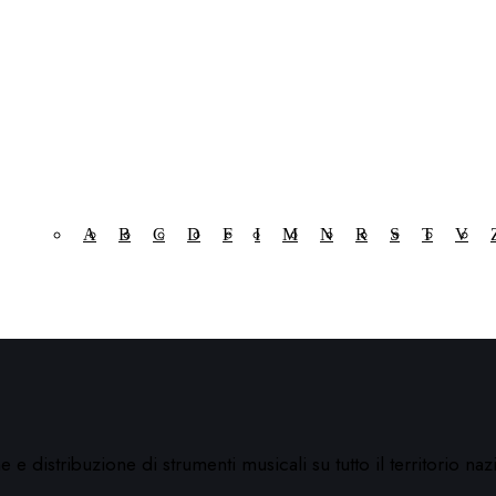
A
B
C
D
F
I
M
N
R
S
T
V
 e distribuzione di strumenti musicali su tutto il territorio naz