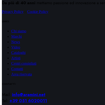
Da più di 40 anni
mettiamo passione ed innovazione a serviz
Privacy Policy
–
Cookie Policy
LINKS
Chi siamo
Marchi
News
Video
Cataloghi
Artisti
Centri consigliati
Contatti
Area riservata
CONTATTI
Mail:
info@aramini.net
Tel:
+39 051 6020011