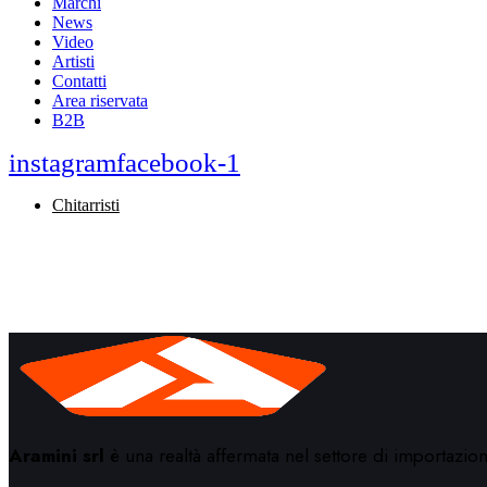
Marchi
News
Video
Artisti
Contatti
Area riservata
B2B
instagram
facebook-1
Chitarristi
Aramini srl
è una realtà affermata nel settore di importazione