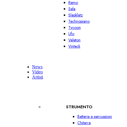
Remo
Sela
Slapklatz
Technopiano
Tycoon
Ufo
Valeton
Vinteck
News
Video
Artisti
STRUMENTO
Batterie e percussioni
Chitarra