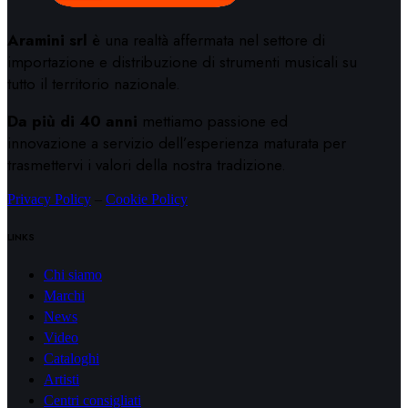
Aramini srl
è una realtà affermata nel settore di
importazione e distribuzione di strumenti musicali su
tutto il territorio nazionale.
Da più di 40 anni
mettiamo passione ed
innovazione a servizio dell’esperienza maturata per
trasmettervi i valori della nostra tradizione.
Privacy Policy
–
Cookie Policy
LINKS
Chi siamo
Marchi
News
Video
Cataloghi
Artisti
Centri consigliati