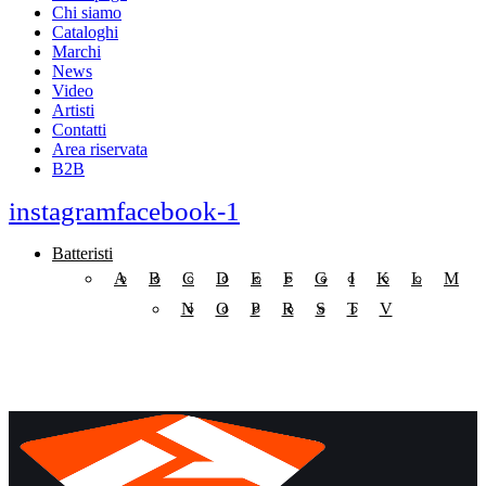
Chi siamo
Cataloghi
Marchi
News
Video
Artisti
Contatti
Area riservata
B2B
instagram
facebook-1
Batteristi
A
B
C
D
E
F
G
I
K
L
M
N
O
P
R
S
T
V