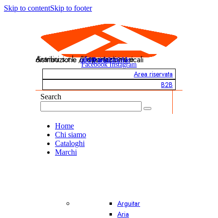
Skip to content
Skip to footer
Aramini s.r.l. / Importazione e distribuzione di strumenti musicali
info@aramini.net
051 6020011
Facebook
Instagram
Area riservata
B2B
Search
Home
Chi siamo
Cataloghi
Marchi
Arguitar
Aria