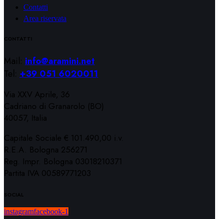
Contatti
Area riservata
CONTATTI
Mail:
info@aramini.net
Tel:
+39 051 6020011
Via XXV Aprile, 36
Cadriano di Granarolo (BO)
40057, Italia
Capitale Sociale € 101.490,00 i.v.
R.E.A. Bologna 256271
Reg. Impr. Bologna 03018210371
Partita IVA 00589771203
SOCIAL
instagram
facebook-1