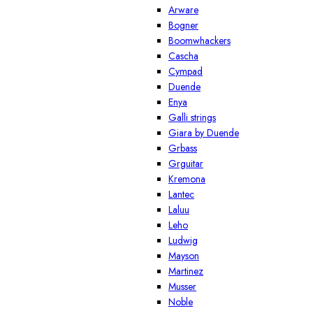
Arware
Bogner
Boomwhackers
Cascha
Cympad
Duende
Enya
Galli strings
Giara by Duende
Grbass
Grguitar
Kremona
Lantec
Laluu
Leho
Ludwig
Mayson
Martinez
Musser
Noble