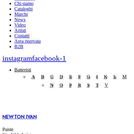
Chi siamo
Cataloghi
Marchi
News
Video
Artisti
Contatti
Area riservata
B2B
instagram
facebook-1
Batteristi
A
B
C
D
E
F
G
I
K
L
M
N
O
P
R
S
T
V
NEWTON IVAN
Paiste