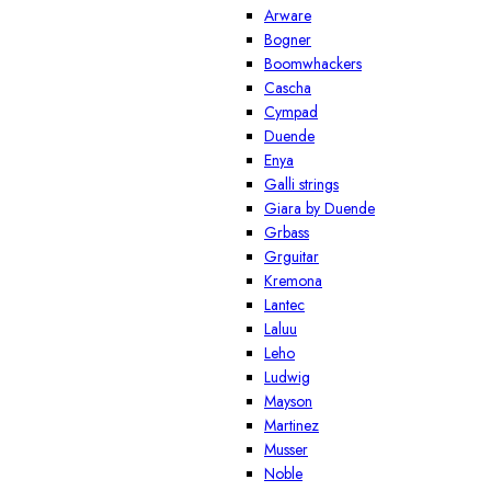
Arware
Bogner
Boomwhackers
Cascha
Cympad
Duende
Enya
Galli strings
Giara by Duende
Grbass
Grguitar
Kremona
Lantec
Laluu
Leho
Ludwig
Mayson
Martinez
Musser
Noble