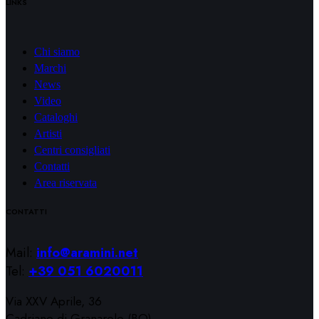
LINKS
Chi siamo
Marchi
News
Video
Cataloghi
Artisti
Centri consigliati
Contatti
Area riservata
CONTATTI
Mail:
info@aramini.net
Tel:
+39 051 6020011
Via XXV Aprile, 36
Cadriano di Granarolo (BO)