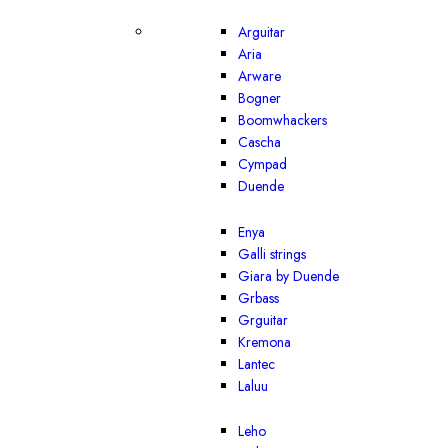
Arguitar
Aria
Arware
Bogner
Boomwhackers
Cascha
Cympad
Duende
Enya
Galli strings
Giara by Duende
Grbass
Grguitar
Kremona
Lantec
Laluu
Leho