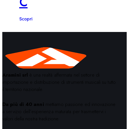
C
Scopri
Aramini srl
è una realtà affermata nel settore di
importazione e distribuzione di strumenti musicali su tutto
il territorio nazionale.
Da più di 40 anni
mettiamo passione ed innovazione
a servizio dell’esperienza maturata per trasmettervi i
valori della nostra tradizione.