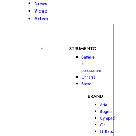
News
Video
Artisti
STRUMENTO
Batterie
e
percussioni
Chitarra
Basso
BRAND
Aria
Bogner
Cympad
Galli
GrBass