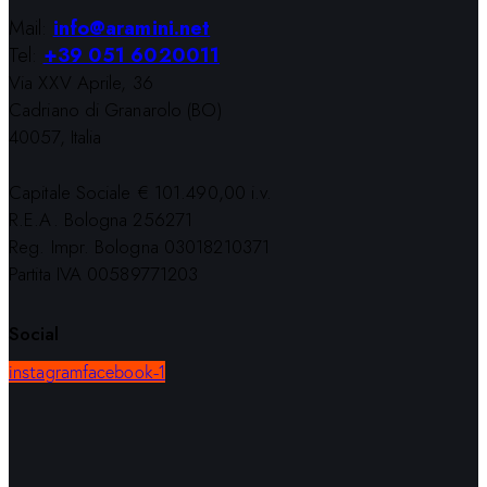
Mail:
info@aramini.net
Tel:
+39 051 6020011
Via XXV Aprile, 36
Cadriano di Granarolo (BO)
40057, Italia
Capitale Sociale € 101.490,00 i.v.
R.E.A. Bologna 256271
Reg. Impr. Bologna 03018210371
Partita IVA 00589771203
Social
instagram
facebook-1