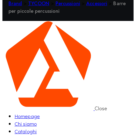
Brand
>
TYCOON
>
Percussioni
>
Accessori
>
Barre
per piccole percussioni
Close
Homepage
Chi siamo
Cataloghi