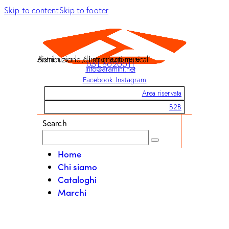
Skip to content
Skip to footer
Aramini s.r.l. / Importazione e distribuzione di strumenti musicali
051 6020011
info@aramini.net
Facebook
Instagram
Area riservata
B2B
Search
Home
Chi siamo
Cataloghi
Marchi