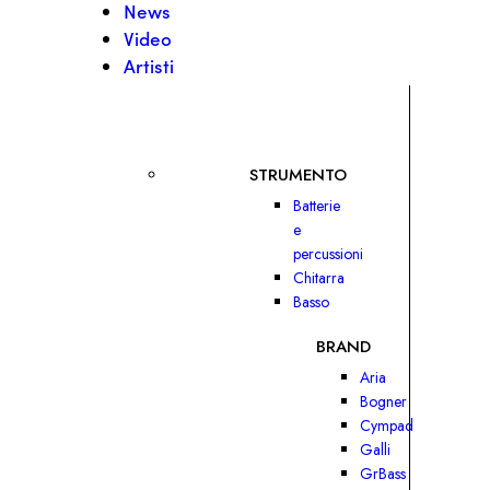
News
Video
Artisti
STRUMENTO
Batterie
e
percussioni
Chitarra
Basso
BRAND
Aria
Bogner
Cympad
Galli
GrBass