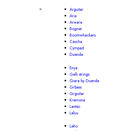
Arguitar
Aria
Arware
Bogner
Boomwhackers
Cascha
Cympad
Duende
Enya
Galli strings
Giara by Duende
Grbass
Grguitar
Kremona
Lantec
Laluu
Leho