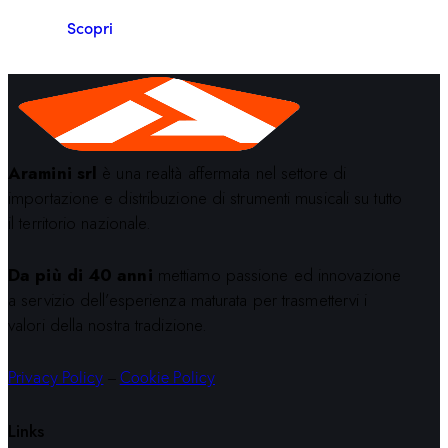
Scopri
Aramini srl
è una realtà affermata nel settore di
importazione e distribuzione di strumenti musicali su tutto
il territorio nazionale.
Da più di 40 anni
mettiamo passione ed innovazione
a servizio dell’esperienza maturata per trasmettervi i
valori della nostra tradizione.
Privacy Policy
–
Cookie Policy
Links