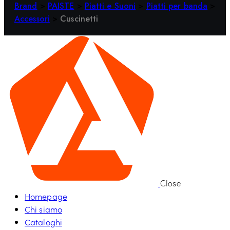
Brand
>
PAISTE
>
Piatti e Suoni
>
Piatti per banda
>
Accessori
>
Cuscinetti
Close
Homepage
Chi siamo
Cataloghi