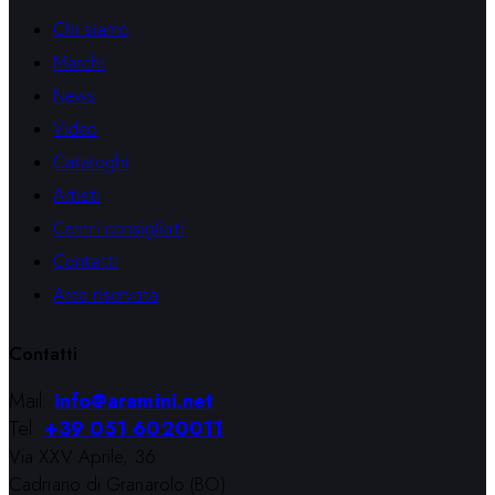
Chi siamo
Marchi
News
Video
Cataloghi
Artisti
Centri consigliati
Contatti
Area riservata
Contatti
Mail:
info@aramini.net
Tel:
+39 051 6020011
Via XXV Aprile, 36
Cadriano di Granarolo (BO)