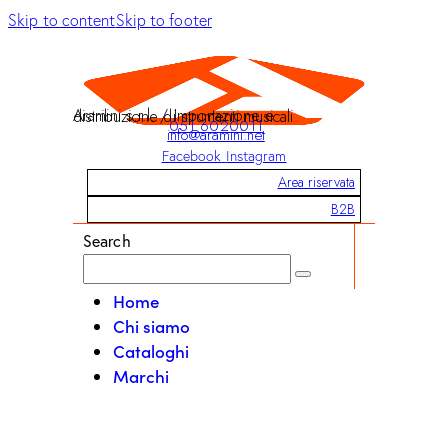
Skip to content
Skip to footer
Aramini s.r.l. / Importazione e distribuzione di strumenti musicali
051 6020011
info@aramini.net
Facebook
Instagram
Area riservata
B2B
Search
Home
Chi siamo
Cataloghi
Marchi