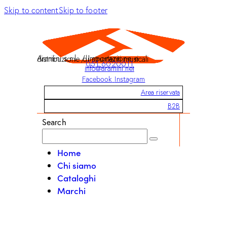
Skip to content
Skip to footer
Aramini s.r.l. / Importazione e distribuzione di strumenti musicali
051 6020011
info@aramini.net
Facebook
Instagram
Area riservata
B2B
Search
Home
Chi siamo
Cataloghi
Marchi