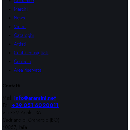
Chi siamo
Marchi
News
Video
Cataloghi
Artisti
Centri consigliati
Contatti
Area riservata
Contatti
Mail:
info@aramini.net
Tel:
+39 051 6020011
Via XXV Aprile, 36
Cadriano di Granarolo (BO)
40057, Italia