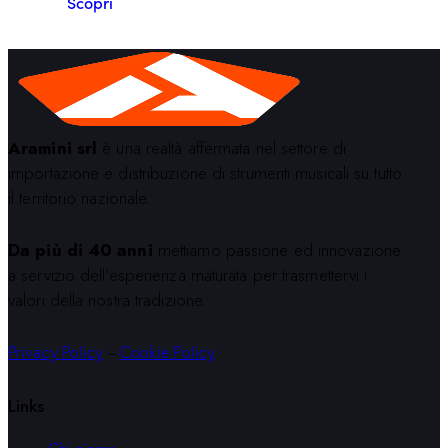
Scopri
Aramini srl
è una realtà affermata nel settore di
importazione e distribuzione di strumenti musicali su tutto
il territorio nazionale.
Da più di 40 anni
mettiamo passione ed innovazione
a servizio dell’esperienza maturata per trasmettervi i
valori della nostra tradizione.
Privacy Policy
–
Cookie Policy
Links