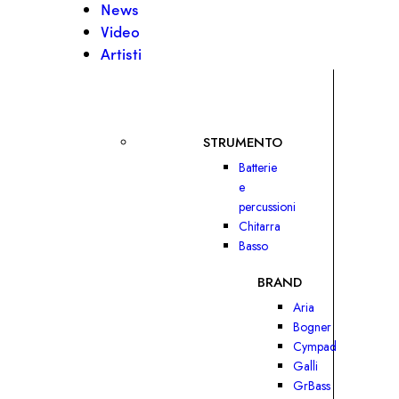
News
Video
Artisti
STRUMENTO
Batterie
e
percussioni
Chitarra
Basso
BRAND
Aria
Bogner
Cympad
Galli
GrBass