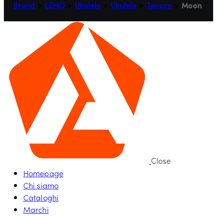
Brand
>
LEHO
>
Ukulele
>
Ukulele
>
Tenore
>
Moon
Close
Homepage
Chi siamo
Cataloghi
Marchi