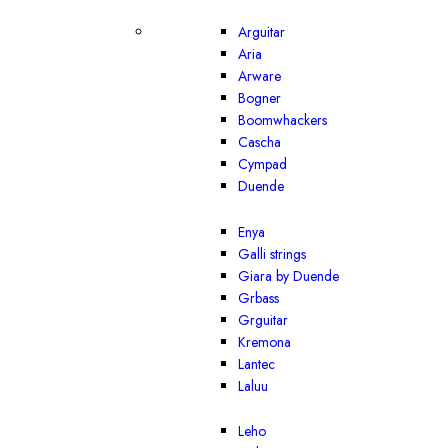
Arguitar
Aria
Arware
Bogner
Boomwhackers
Cascha
Cympad
Duende
Enya
Galli strings
Giara by Duende
Grbass
Grguitar
Kremona
Lantec
Laluu
Leho