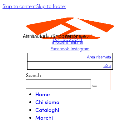
Skip to content
Skip to footer
Aramini s.r.l. / Importazione e distribuzione di strumenti musicali
051 6020011
info@aramini.net
Facebook
Instagram
Area riservata
B2B
Search
Home
Chi siamo
Cataloghi
Marchi