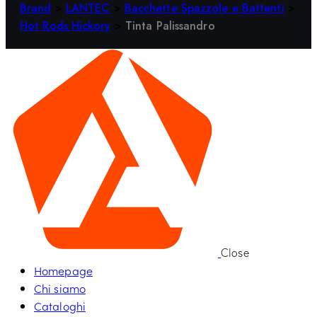
Brand
>
LANTEC
>
Bacchette Spazzole e Battenti
>
Hot Rods Hickory
>
Tinta Palissandro
Close
Homepage
Chi siamo
Cataloghi