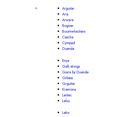
Arguitar
Aria
Arware
Bogner
Boomwhackers
Cascha
Cympad
Duende
Enya
Galli strings
Giara by Duende
Grbass
Grguitar
Kremona
Lantec
Laluu
Leho