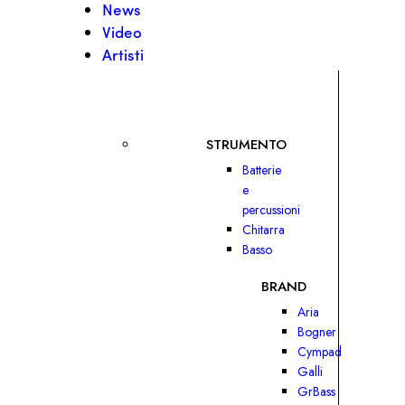
News
Video
Artisti
STRUMENTO
Batterie
e
percussioni
Chitarra
Basso
BRAND
Aria
Bogner
Cympad
Galli
GrBass