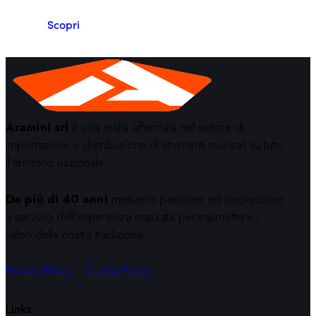
Scopri
Aramini srl
è una realtà affermata nel settore di
importazione e distribuzione di strumenti musicali su tutto
il territorio nazionale.
Da più di 40 anni
mettiamo passione ed innovazione
a servizio dell’esperienza maturata per trasmettervi i
valori della nostra tradizione.
Privacy Policy
–
Cookie Policy
Links