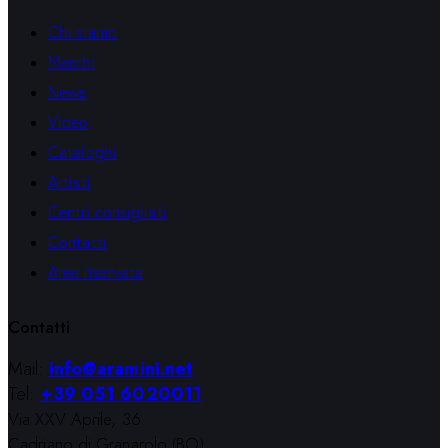
Chi siamo
Marchi
News
Video
Cataloghi
Artisti
Centri consigliati
Contatti
Area riservata
Contatti
Mail:
info@aramini.net
Tel:
+39 051 6020011
Via XXV Aprile, 36
Cadriano di Granarolo (BO)