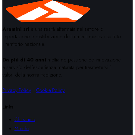
Aramini srl
è una realtà affermata nel settore di
importazione e distribuzione di strumenti musicali su tutto
il territorio nazionale.
Da più di 40 anni
mettiamo passione ed innovazione
a servizio dell’esperienza maturata per trasmettervi i
valori della nostra tradizione.
Privacy Policy
–
Cookie Policy
Links
Chi siamo
Marchi