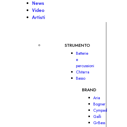
News
Video
Artisti
STRUMENTO
Batterie
e
percussioni
Chitarra
Basso
BRAND
Aria
Bogner
Cympad
Galli
GrBass