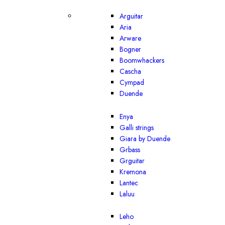
Arguitar
Aria
Arware
Bogner
Boomwhackers
Cascha
Cympad
Duende
Enya
Galli strings
Giara by Duende
Grbass
Grguitar
Kremona
Lantec
Laluu
Leho