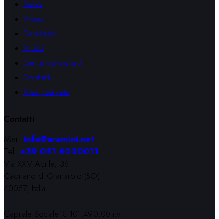
News
Video
Cataloghi
Artisti
Centri consigliati
Contatti
Area riservata
Contatti
Mail:
info@aramini.net
Tel:
+39 051 6020011
Via XXV Aprile, 36
Cadriano di Granarolo (BO)
40057, Italia
Capitale Sociale € 101.490,00 i.v.