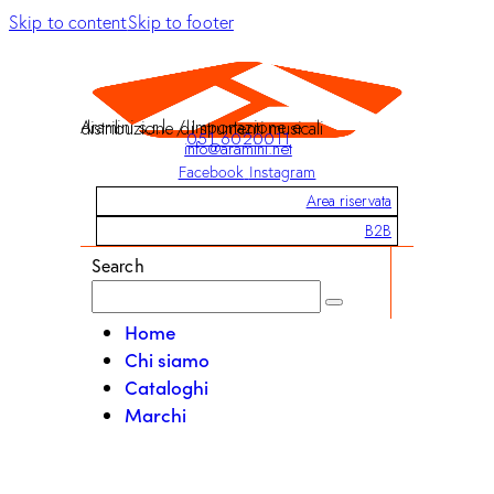
Skip to content
Skip to footer
Aramini s.r.l. / Importazione e distribuzione di strumenti musicali
051 6020011
info@aramini.net
Facebook
Instagram
Area riservata
B2B
Search
Home
Chi siamo
Cataloghi
Marchi