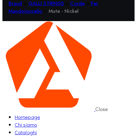
Brand
>
GALLI STRINGS
>
Corde
>
Per
Mandoloncello
>
Mute - Nickel
Close
Homepage
Chi siamo
Cataloghi