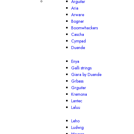
Arguitar
Aria
Arware
Bogner
Boomwhackers
Cascha
Cympad
Duende
Enya
Galli strings
Giara by Duende
Grbass
Grguitar
Kremona
Lantec
Laluu
Leho
Ludwig