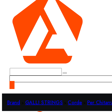
Brand
GALLI STRINGS
Corde
Per Chitarr
>
>
>