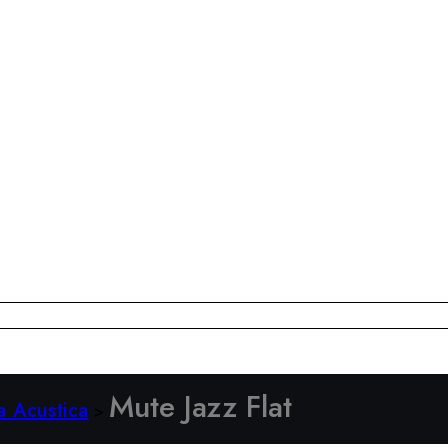
Mute Jazz Flat
a Acustica
>