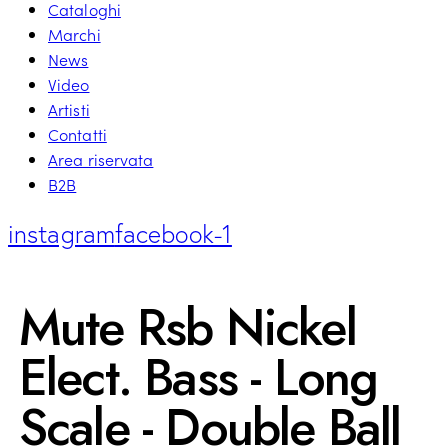
Cataloghi
Marchi
News
Video
Artisti
Contatti
Area riservata
B2B
instagram
facebook-1
Mute Rsb Nickel
Elect. Bass - Long
Scale - Double Ball