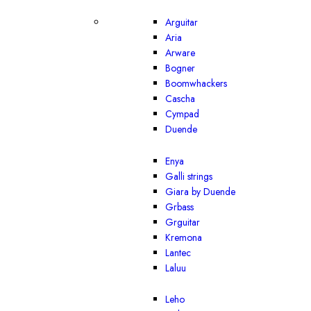
Arguitar
Aria
Arware
Bogner
Boomwhackers
Cascha
Cympad
Duende
Enya
Galli strings
Giara by Duende
Grbass
Grguitar
Kremona
Lantec
Laluu
Leho