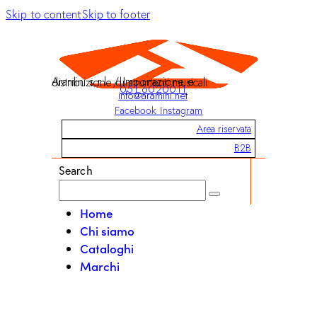
Skip to content
Skip to footer
Aramini s.r.l. / Importazione e distribuzione di strumenti musicali
051 6020011
info@aramini.net
Facebook
Instagram
Area riservata
B2B
Search
Home
Chi siamo
Cataloghi
Marchi