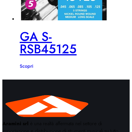
GA S-
RSB45125
Scopri
Aramini srl
è una realtà affermata nel settore di
importazione e distribuzione di strumenti musicali su tutto