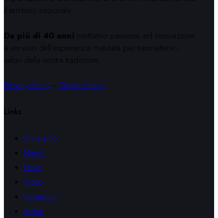
il territorio nazionale.
Da più di 40 anni
mettiamo passione ed innovazione
a servizio dell’esperienza maturata per trasmettervi i
valori della nostra tradizione.
Privacy Policy
–
Cookie Policy
Links
Chi siamo
Marchi
News
Video
Cataloghi
Artisti