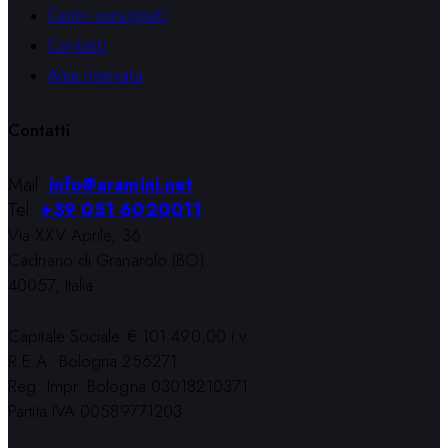
Centri consigliati
Contatti
Area riservata
Contatti
Mail:
info@aramini.net
Tel:
+39 051 6020011
Via XXV Aprile, 36
Cadriano di Granarolo (BO)
40057, Italia
Capitale Sociale € 101.490,00 i.v.
R.E.A. Bologna 256271
Reg. Impr. Bologna 03018210371
Partita IVA 00589771203