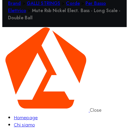
Brand
>
GALLI STRINGS
>
Corde
>
Per Basso
Elettrico
>
Mute Rsb Nickel Elect. Bass - Long Scale -
Double Ball
Close
Homepage
Chi siamo