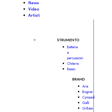
News
Video
Artisti
STRUMENTO
Batterie
e
percussioni
Chitarra
Basso
BRAND
Aria
Bogner
Cympad
Galli
GrBass