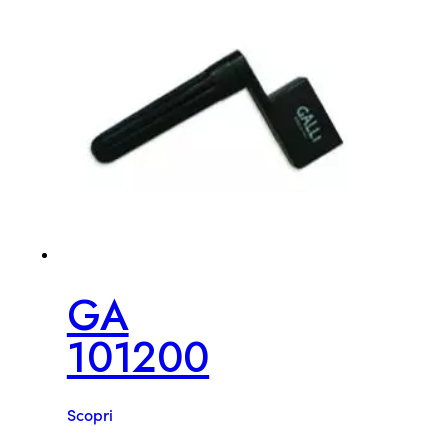
GA
101200
Scopri