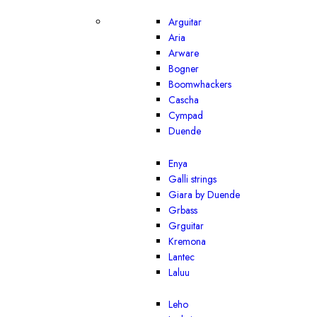
Arguitar
Aria
Arware
Bogner
Boomwhackers
Cascha
Cympad
Duende
Enya
Galli strings
Giara by Duende
Grbass
Grguitar
Kremona
Lantec
Laluu
Leho