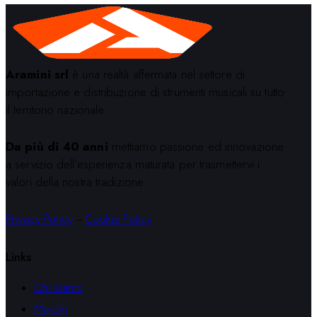
Aramini srl
è una realtà affermata nel settore di
importazione e distribuzione di strumenti musicali su tutto
il territorio nazionale.
Da più di 40 anni
mettiamo passione ed innovazione
a servizio dell’esperienza maturata per trasmettervi i
valori della nostra tradizione.
Privacy Policy
–
Cookie Policy
Links
Chi siamo
Marchi