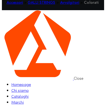
Accessori
>
GALLI STRINGS
>
Avvolgitori
>
Colorati
Close
Homepage
Chi siamo
Cataloghi
Marchi