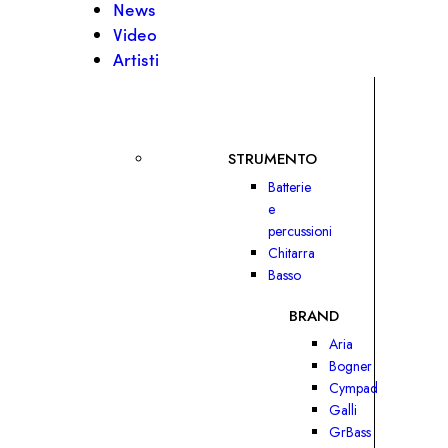
News
Video
Artisti
STRUMENTO
Batterie
e
percussioni
Chitarra
Basso
BRAND
Aria
Bogner
Cympad
Galli
GrBass