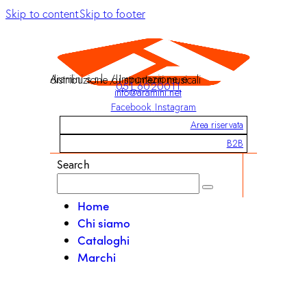
Skip to content
Skip to footer
Aramini s.r.l. / Importazione e distribuzione di strumenti musicali
051 6020011
info@aramini.net
Facebook
Instagram
Area riservata
B2B
Search
Home
Chi siamo
Cataloghi
Marchi